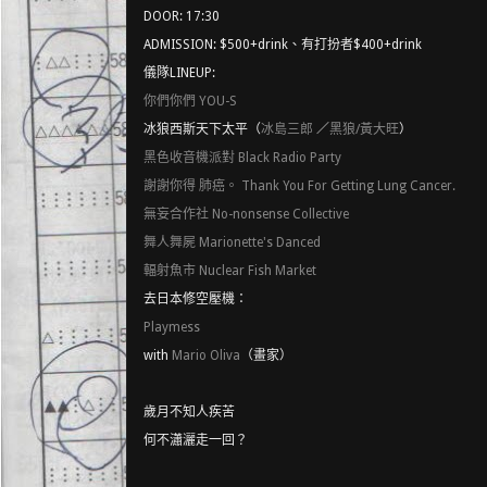
DOOR: 17:30
ADMISSION: $500+drink、有打扮者$400+drink
儀隊LINEUP:
你們你們 YOU-S
冰狼西斯天下太平（
冰島三郎
／
黑狼/黃大旺
）
黑色收音機派對 Black Radio Party
謝謝你得 肺癌。 Thank You For Getting Lung Cancer.
無妄合作社 No-nonsense Collective
舞人舞屍 Marionette's Danced
輻射魚市 Nuclear Fish Market
去日本修空壓機：
Playmess
with
Mario Oliva
（畫家）
歲月不知人疾苦
何不瀟灑走一回？