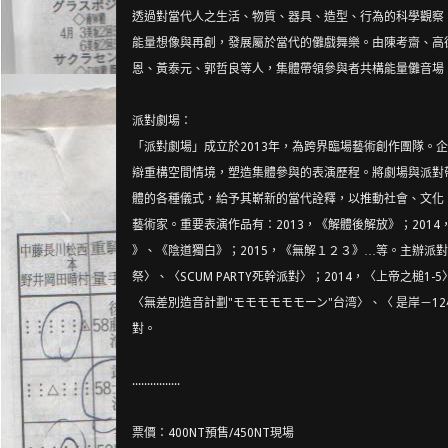
透過對當代人之生活、物質、器具、造型、行為的科學觀察
能量想像與再創，
發展屬於當代的儺戲舞樂。由陳考齋、高
恩、黃泰元、郭哲良等人，集體帶領參
與者共構能量儺音場
派對劇場：
「派對劇場」成立於2013年，為跨界臨場藝術創作團隊
。企
辯重構空間情
境，塑造集體參與的表演歷程。將劇場與派對
體的各種儀式，給予其嶄新的當
代詮釋，以推動社會、文化
藝術家。重要表演作品有：2013，《解體後解
放》；201
》、《陰道獨白》；2015，《無解１２３》…等。主辦
派對
祭〉、〈SC
UM PARTY死幹派對〉；2014，〈上帝之槌1-5
〈無差別造音
計劃"モモモモモモーン"台湾〉、〈 是岸－1
對。
................
票價：400NT預售/450NT現場