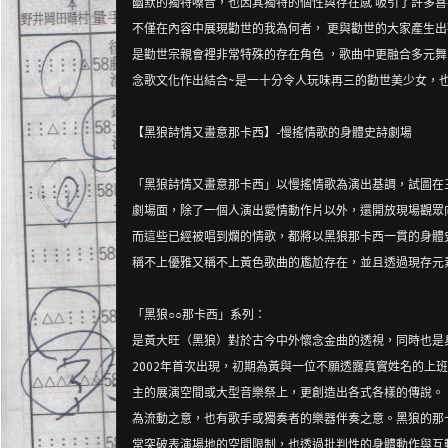
幽默的獨特嗓音，也因其獨特的個
性與存在感 吸引了許多
不僅在內容中展現勸世的我為何者， 更與勸世的大家產生
是勸世宗親會裡非常特殊的存在角色 ，歌曲中更融合多元
念歌文化作出結合~是一十分令人玩味再三的勸世美少女，
【黑狼詩情又畫意那卡西】-慢搖情歌的身體史詩劇場
「黑狼詩情又畫意那卡西」以慢搖情歌為演出基調，試圖在
劇場面，除了一個
人演出愛情動作片以外，還開放現場觀眾
而這些已經被唱到爛的情歌，都將以
黑狼那卡西一貫的身體
稱不上優雅又稱不上黃色歌曲的尷尬存在，並且透過現
存元
「黑狼○○那卡西」系列：
是黃大旺（黑狼）對於古今中外懷念金曲的透視，同時也是
2002年首次出現
，初期為黃與一位不願透露真實姓名的上班
主的展演空間或大型音樂祭上，更
創造出各式各樣的傳說。
為流動之意，也有歌手或獨奏者的樂器伴奏
之意。黑狼的那
常
突破表演場地的空間限制，也透過批判性的身體動作與互