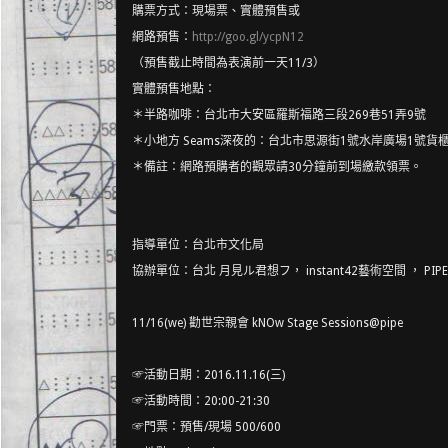
購票方式：現場票、實體預售或
網路預售：
http://goo.gl/ycpN12
（預售截止時間為表演前一天11/3）
實體預售地點：
＊半路咖啡：台北市大安區羅斯福路三段269巷51弄9
號
＊小地方 Seams深夜的：台北市思源街1號水岸廣場1號貨
＊備註：網路預購者的觀眾請30分鐘前到場繳款領票。
指導單位：台北市文化局
協辦單位：台北 月見ル君想フ， instant42藝術空間 ， PIPE mu
11/16(we) 勸世宗親會 kNOw Stage Sessions@pipe
☞活動日期：2016.11.16(三)
☞活動時間：20:00-21:30
☞門票：預售/現場 500/600