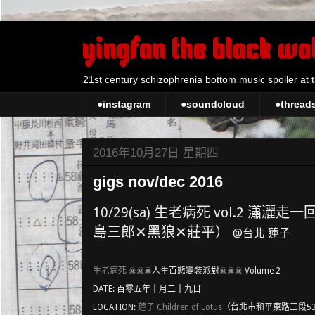
yingfan the black wo
21st century schizophrenia bottom music spoiler at 
●instagram
●soundcloud
●thread
2016年10月27日 星期四
gigs nov/dec 2016
生老病死 vol.2 瀟灑走
10/29(sa)
島三郎✕黑狼✕莊平）
@台北 蓮子
生老病死
☠☠☠人生百態變裝派對☠☠☠ Volume 2
DATE: 百零五年十月二十九日
LOCATION:
蓮子 Children of Lotus
（台北市和平東路三段53