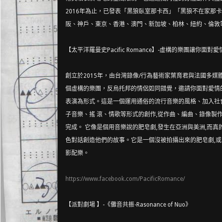
2016年為止，已
發表「黑狼臥室那卡西」「黑狼不在家那卡
阪、神戶、東京、香港、澳門、新加
坡、柏林、紐約、倫敦
【太平洋羅曼史Pacific Romance】-虛構的樂團讓你面對
創立於2015年，由台灣錄像/
行為藝術家葉育君與法國多媒體藝術家
個虛構的樂團，反烏托
邦的情侶如同錯覺，邀請你面對愛情
表演為形式。這是一個運用
通俗的流行音樂的風格、加入社
子音樂、搖 滾、情歌等形式的創作,從作曲、編曲、錄像製
完成。 它像是個用音樂說的肥皂劇,發生在亞洲與美洲,而真
色對話創造他們的故
事。它是一個沒被拍攝出來的肥皂劇,
影配樂。
https://www.facebook.com/
PacificRomance/
【派對劇場 】-《儺音共振-Rasonance of Nuo》