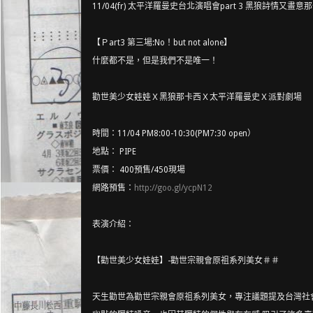
11/04(fr) 太平洋羅曼史台北演唱會part 3 黑狼詩情又畫意那卡西 @
【Ｐart3 第三場:No！but not alone】
什麼都不是，但是我們不是唯一！
勸世美少女娃娃Ｘ黑狼那卡西Ｘ太平洋羅曼史Ｘ派對劇場
時間：11/04 PM8:00-10:30(PM7:30 open）
地點： PIPE
票價： 400預售/450現場
網路預售：
http://goo.gl/ycpN12
表演介紹：
【勸世美少女娃娃】-勸世宗親會原祖系列美女＃＃
天生勸世為勸世宗親會原祖系列美女，專注議題提及台灣社