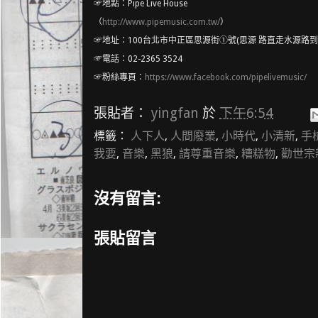
☞地點：Pipe Live House
（
http://
www.pipemusic.com.tw/
）
☞地址：100台北市中正區思源街①號(思源 路直走水源路
☞電話：02-2365 3524
☞粉絲專頁：
https://www.facebook.com/
pipelivemusic/
張貼者：
yingfan
於
下午6:54
標籤：
人下人
,
人間廢業
,
小時代
,
小清新
,
手
我要
,
音樂
,
黑狼
,
請尊重音樂
,
糟糕物
,
勸世宗
沒有留言:
張貼留言